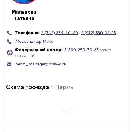
Мальцева
Татьяна
Телефоны:
8 (342) 256‒10‒20
,
8 (912) 590-08-95
Мессенджер Макс
Федеральный номер:
8-800-250-70-23
звонок
бесплатный
perm_manager@brav-o.ru
Схема проезда
г. Пермь
загрузка карты...