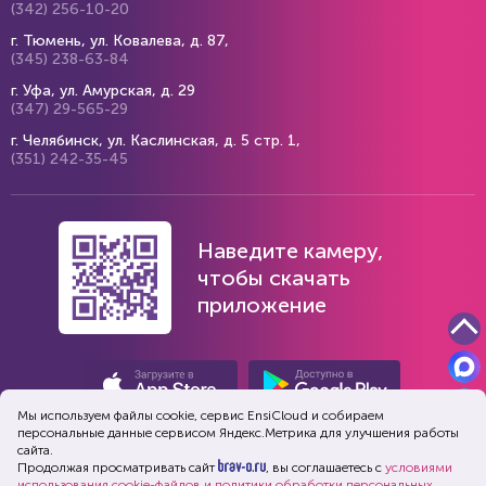
(342) 256-10-20
г. Тюмень, ул. Ковалева, д. 87,
(345) 238-63-84
г. Уфа, ул. Амурская, д. 29
(347) 29-565-29
г. Челябинск, ул. Каслинская, д. 5 стр. 1,
(351) 242-35-45
Наведите камеру,
чтобы скачать
приложение
Мы используем файлы cookie, сервис EnsiСloud и собираем
персональные данные сервисом Яндекс.Метрика для улучшения работы
сайта.
Продолжая просматривать сайт
, вы соглашаетесь с
условиями
использования cookie-файлов и политики обработки персональных