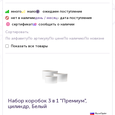
ожидаем поступление
много
мало
нет в наличии
день / месяц
- дата поступления
сертификат
сообщить о наличии
Сортировать:
По алфавиту
По артикулу
По цене
По наличию
По новизне
Показать все товары
Набор коробок 3 в 1 "Премиум",
цилиндр, Белый