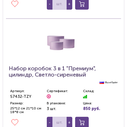
-
+
Набор коробок 3 в 1 "Премиум",
цилиндр, Светло-сиреневый
Артикул:
Сертификат:
Склад:
57432-TZY
Размер:
В упаковке:
Цена:
25*12 см 21*10 см
3 шт.
850 руб.
18*8 см
-
+