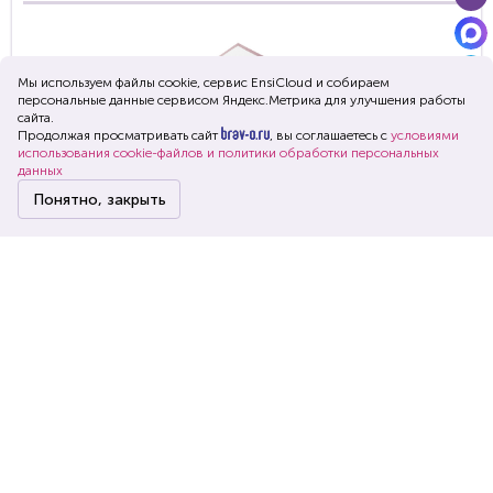
Мы используем файлы cookie, сервис EnsiСloud и собираем
персональные данные сервисом Яндекс.Метрика для улучшения работы
сайта.
Продолжая просматривать сайт
, вы соглашаетесь с
условиями
использования cookie-файлов и политики обработки персональных
данных
Конверт картонный "Премиум",
Понятно, закрыть
Пыльно-розовый
Главная
Каталог
Корзина
Войти
Меню
Артикул:
Сертификат:
Склад:
32897-TZY
Размер:
В упаковке:
Цена:
24*7*18 см
1 шт.
229 руб.
-
+