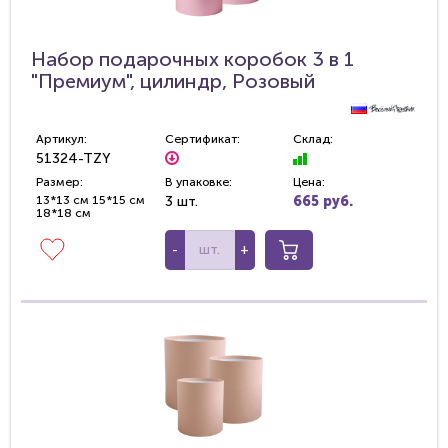
Набор подарочных коробок 3 в 1
"Премиум", цилиндр, Розовый
Артикул:
Сертификат:
Склад:
51324-TZY
Размер:
В упаковке:
Цена:
13*13 см 15*15 см
3 шт.
665 руб.
18*18 см
-
+