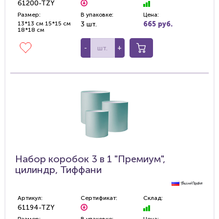
61200-TZY
Размер:
В упаковке:
Цена:
13*13 см 15*15 см
3 шт.
665 руб.
18*18 см
-
+
Набор коробок 3 в 1 "Премиум",
цилиндр, Тиффани
Артикул:
Сертификат:
Склад:
61194-TZY