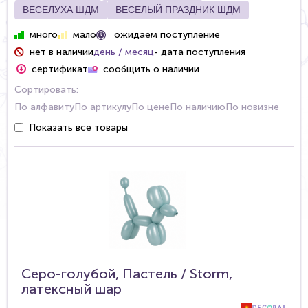
ВЕСЕЛУХА ШДМ
ВЕСЕЛЫЙ ПРАЗДНИК ШДМ
ожидаем поступление
много
мало
нет в наличии
день / месяц
- дата поступления
сертификат
сообщить о наличии
Сортировать:
По алфавиту
По артикулу
По цене
По наличию
По новизне
Показать все товары
Серо-голубой, Пастель / Storm,
латексный шар