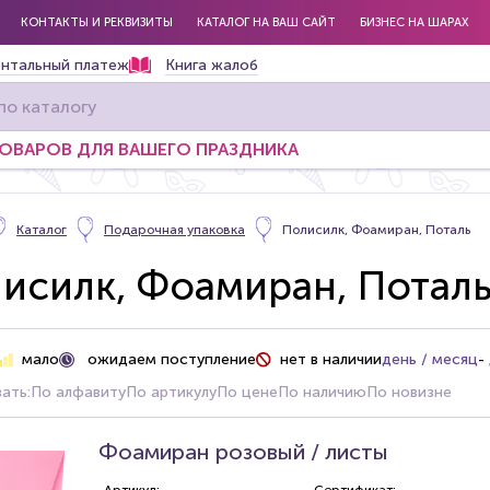
КОНТАКТЫ И РЕКВИЗИТЫ
КАТАЛОГ НА ВАШ САЙТ
БИЗНЕС НА ШАРАХ
нтальный платеж
Книга жалоб
ТОВАРОВ ДЛЯ ВАШЕГО ПРАЗДНИКА
Каталог
Подарочная упаковка
Полисилк, Фоамиран, Поталь
исилк, Фоамиран, Потал
ожидаем поступление
мало
нет в наличии
день / месяц
-
ать:
По алфавиту
По артикулу
По цене
По наличию
По новизне
Фоамиран розовый / листы