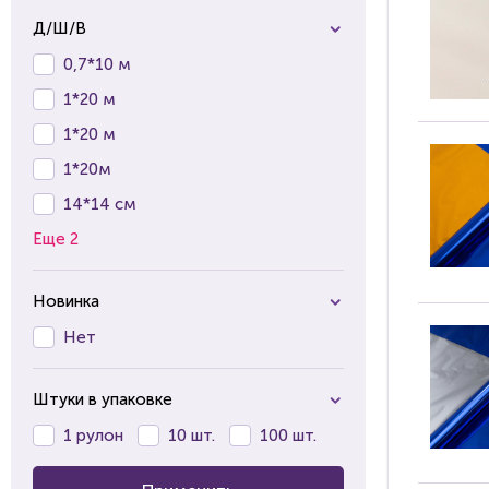
Д/Ш/В
0,7*10 м
1*20 м
1*20 м
1*20м
14*14 см
Еще 2
Новинка
Нет
Штуки в упаковке
1 рулон
10 шт.
100 шт.