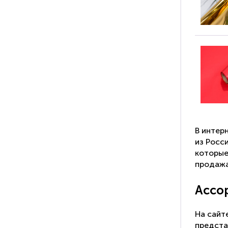
В
интер
из Росс
которые
продажа
Ассо
На сайт
предста