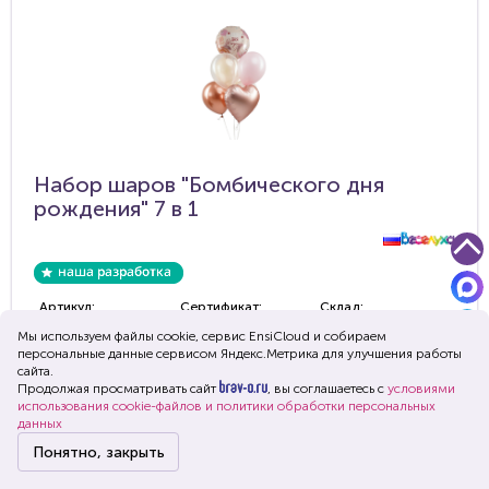
Набор шаров "Бомбического дня
рождения" 7 в 1
Артикул:
Сертификат:
Склад:
741852-N
Мы используем файлы cookie, сервис EnsiСloud и собираем
персональные данные сервисом Яндекс.Метрика для улучшения работы
Размер:
В упаковке:
Цена:
сайта.
12" - 18"
1 набор
169 руб.
Продолжая просматривать сайт
, вы соглашаетесь с
условиями
использования cookie-файлов и политики обработки персональных
-
+
данных
Понятно, закрыть
Главная
Каталог
Корзина
Войти
Меню