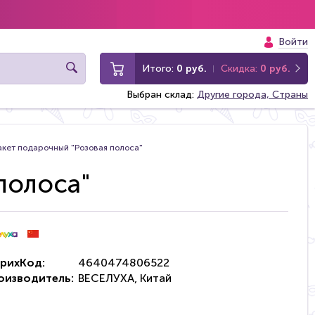
Войти
Итого:
0 руб.
Скидка:
0 руб.
Выбран склад:
Другие города, Страны
акет подарочный "Розовая полоса"
полоса"
рихКод:
4640474806522
оизводитель:
ВЕСЕЛУХА, Китай