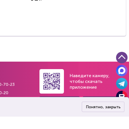
Наведите камеру,
чтобы скачать
0-70-23
приложение
0-20
84
Понятно, закрыть
) 242-35-45