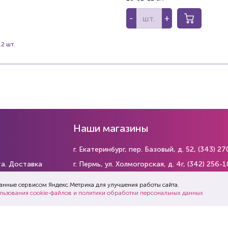
-
+
2 шт.
Наши магазины
г. Екатеринбург, пер. Базовый, д. 52,
(343) 27
та. Доставка
г. Пермь, ул. Холмогорская, д. 4г,
(342) 256-1
г. Тюмень, ул. Ковалева, д. 87,
(345) 238-63-
данные сервисом Яндекс.Метрика для улучшения работы сайта.
ш сайт
льзования cookie-файлов и политики обработки персональных данных
г. Уфа, ул. Амурская, д. 29
(347) 29-565-29
г. Челябинск, ул. Каслинская, д. 5 стр. 1,
(351