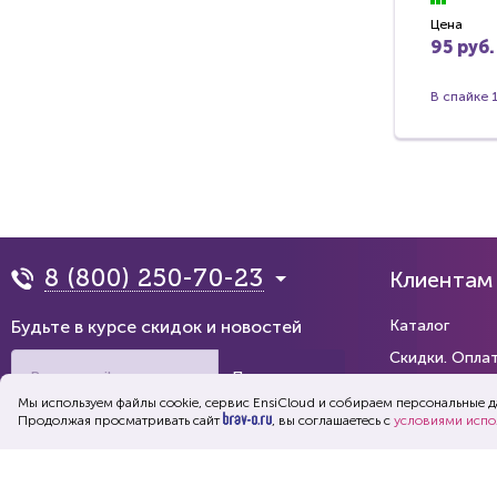
Цена
95 руб.
В спайке 1
8 (800) 250-70-23
Клиентам
Будьте в курсе скидок и новостей
Каталог
Скидки. Опла
Подписаться
Коллекции
Мы используем файлы cookie, сервис EnsiСloud и собираем персональные 
Продолжая просматривать сайт
, вы соглашаетесь с
Каталог на ва
условиями испо
Обращение к пользователям
Распродажа
2010 - 2026. ООО “БРАВО”