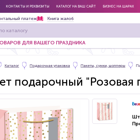
КОНТАКТЫ И РЕКВИЗИТЫ
КАТАЛОГ НА ВАШ САЙТ
БИЗНЕС НА ШАРАХ
нтальный платеж
Книга жалоб
ТОВАРОВ ДЛЯ ВАШЕГО ПРАЗДНИКА
Каталог
Подарочная упаковка
Пакеты, сумки, шопперы
П
ет подарочный "Розовая 
Шт
Пр