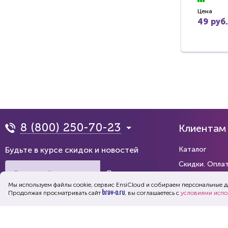
Цена
49 руб.
8 (800) 250-70-23
Клиентам
Будьте в курсе скидок и новостей
Каталог
Скидки. Опла
Подписаться
Коллекции
Мы используем файлы cookie, сервис EnsiСloud и собираем персональные 
Продолжая просматривать сайт
, вы соглашаетесь с
Каталог на ва
условиями испо
Обращение к пользователям
Распродажа
2010 - 2026. ООО “БРАВО”