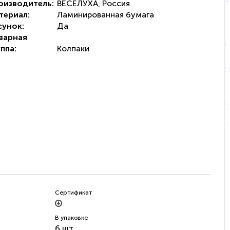
оизводитель:
ВЕСЕЛУХА, Россия
териал:
Ламинированная бумага
сунок:
Да
варная
ппа:
Колпаки
Сертификат
В упаковке
6 шт.