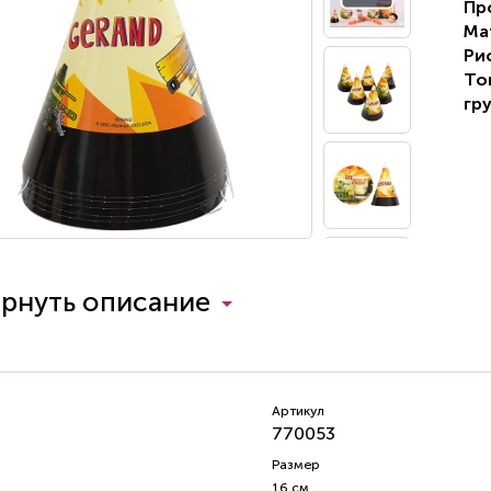
Пр
Ма
Ри
То
гру
ернуть описание
Артикул
770053
Размер
16 см