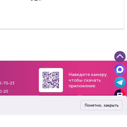
Наведите камеру,
чтобы скачать
0-70-23
приложение
0-20
84
Понятно, закрыть
) 242-35-45