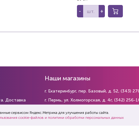
-
+
Наши магазины
г. Екатеринбург, пер. Базовый, д. 52,
(343) 27
та. Доставка
г. Пермь, ул. Холмогорская, д. 4г,
(342) 256-1
г. Тюмень, ул. Ковалева, д. 87,
(345) 238-63-
данные сервисом Яндекс.Метрика для улучшения работы сайта.
ш сайт
льзования cookie-файлов и политики обработки персональных данных
г. Уфа, ул. Амурская, д. 29
(347) 29-565-29
г. Челябинск, ул. Каслинская, д. 5 стр. 1,
(351