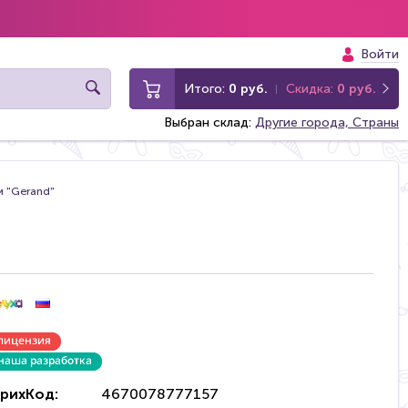
Войти
Итого:
0 руб.
Скидка:
0 руб.
Выбран склад:
Другие города, Страны
и "Gerand"
рихКод:
4670078777157