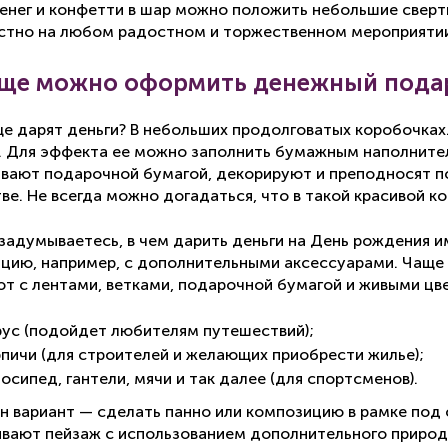
енег и конфетти в шар можно положить небольшие свертк
стно на любом радостном и торжественном мероприяти
еще можно оформить денежный пода
ще дарят деньги? В небольших продолговатых коробочках
. Для эффекта ее можно заполнить бумажным наполнител
вают подарочной бумагой, декорируют и преподносят п
ве. Не всегда можно догадаться, что в такой красивой ко
 задумываетесь, в чем дарить деньги на День рождения 
цию, например, с дополнительными аксессуарами. Чаще в
т с лентами, ветками, подарочной бумагой и живыми цве
рус (подойдет любителям путешествий);
рпичи (для строителей и желающих приобрести жилье);
осипед, гантели, мячи и так далее (для спортсменов).
н вариант — сделать панно или композицию в рамке под 
вают пейзаж с использованием дополнительного природн