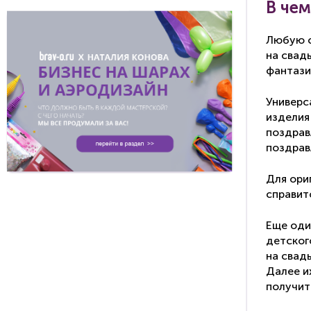
В чем
Любую с
на свад
фантази
Универс
изделия
поздрав
поздрав
Для ори
справитс
Еще оди
детског
на свад
Далее и
получит