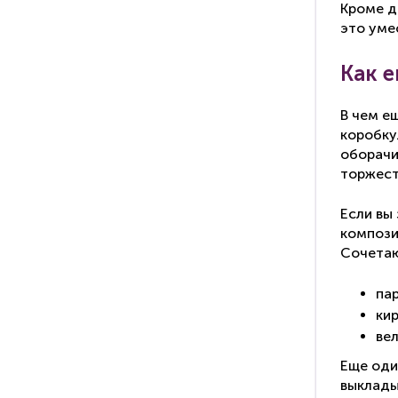
Кроме д
это уме
Как 
В чем е
коробку
оборачи
торжест
Если вы
компози
Сочетаю
па
ки
вел
Еще оди
выклады