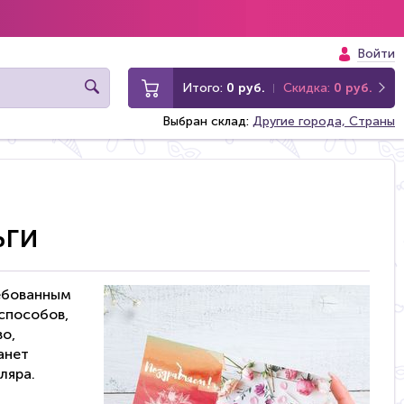
Войти
Итого:
0 руб.
Скидка:
0 руб.
Выбран склад:
Другие города, Страны
ьги
ребованным
способов,
во,
анет
ляра.