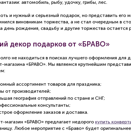
антазии: автомобиль, рыбу, удочку, грибы, лес.
хоть и нужный и серьезный подарок, но представить его
мнился виновникам торжества, а не стал очередным в сто
на день рождения, свадьбу и другие торжества остается 
ий декор подарков от «БРАВО»
олго не находиться в поисках лучшего оформления для д
т-магазина
«БРАВО». Мы являемся крупнейшим представит
м:
ромный ассортимент товаров для праздника;
ны от производителей;
льшая география отправлений по стране и СНГ;
офессиональные консультанты;
строе оформление заказов и доставка.
т-магазин
«БРАВО» предлагает недорого
купить конверт
озницу. Любое мероприятие с «Браво» будет оригинальне