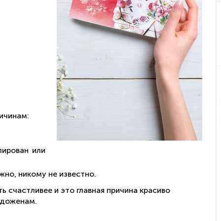
ичинам:
лирован или
но, никому не известно.
ь счастливее и это главная причина красиво
одоженам.