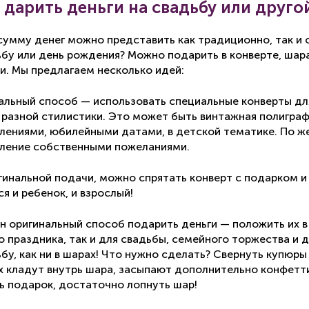
 дарить деньги на свадьбу или друго
умму денег можно представить как традиционно, так и 
ьбу или день рождения? Можно подарить в конверте, шара
и. Мы предлагаем несколько идей:
альный способ — использовать специальные конверты для 
 разной стилистики. Это может быть винтажная полиграф
лениями, юбилейными датами, в детской тематике. По ж
ление собственными пожеланиями.
гинальной подачи, можно спрятать конверт с подарком и 
я и ребенок, и взрослый!
н оригинальный способ подарить деньги — положить их 
о праздника, так и для свадьбы, семейного торжества и д
ьбу, как ни в шарах! Что нужно сделать? Свернуть купюры 
х кладут внутрь шара, засыпают дополнительно конфетти
ь подарок, достаточно лопнуть шар!