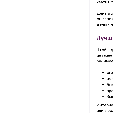
хватит ф
Деньги 
он запо
деньги 
Лучш
Чтобы д
интерне
Мы имее
ог
це
бо
пр
бы
Интерне
или в р